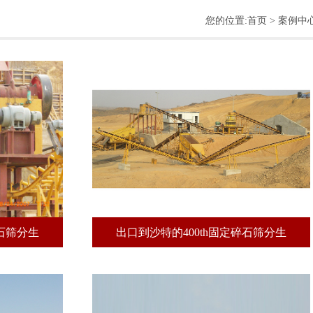
您的位置:
首页
> 案例中
碎石筛分生
出口到沙特的400th固定碎石筛分生